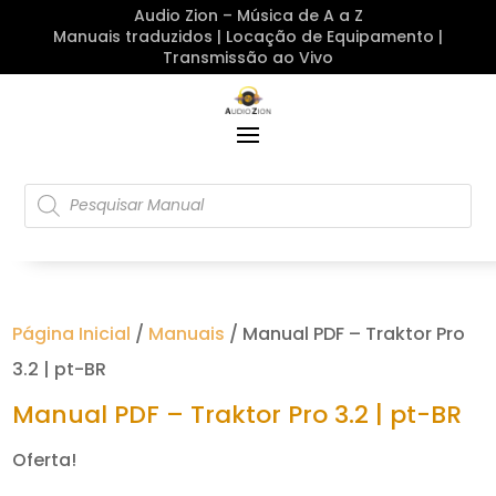
Audio Zion – Música de A a Z
Manuais traduzidos | Locação de Equipamento |
Transmissão ao Vivo
Pesquisar
produtos
Página Inicial
/
Manuais
/ Manual PDF – Traktor Pro
3.2 | pt-BR
Manual PDF – Traktor Pro 3.2 | pt-BR
Oferta!