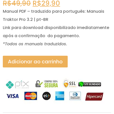
O
O
R$
49,90
R$
29,90
preço
preço
Manual PDF – traduzido para português: Manuais
original
atual
Traktor Pro 3.2 | pt-BR
era:
é:
Link para download disponibilizado imediatamente
R$49,90.
R$29,90.
após a confirmação do pagamento.
*Todos os manuais traduzidos.
Adicionar ao carrinho