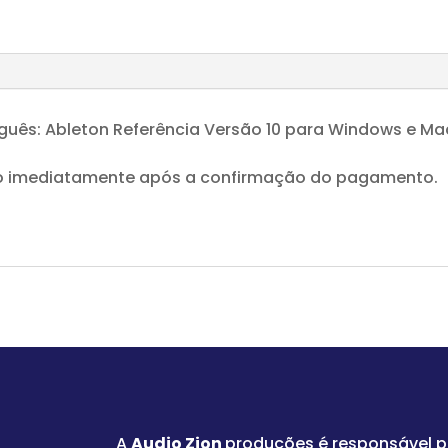
guês: Ableton Referência Versão 10 para Windows e Mac
ado imediatamente após a confirmação do pagamento.
A
Audio Zion
produções é responsável 