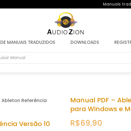
Manuais trad
 DE MANUAIS TRADUZIDOS
DOWNLOADS
REGIST
r
s
Manual PDF – Able
 Ableton Referência
para Windows e M
R$
69,90
ência Versão 10