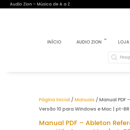
Audio Zion – Música de A a Z
INÍCIO
AUDIO ZION
LOJA
Pesquisa
produto
Página Inicial
/
Manuais
/ Manual PDF –
Versão 10 para Windows e Mac | pt-BR
Manual PDF – Ableton Refer