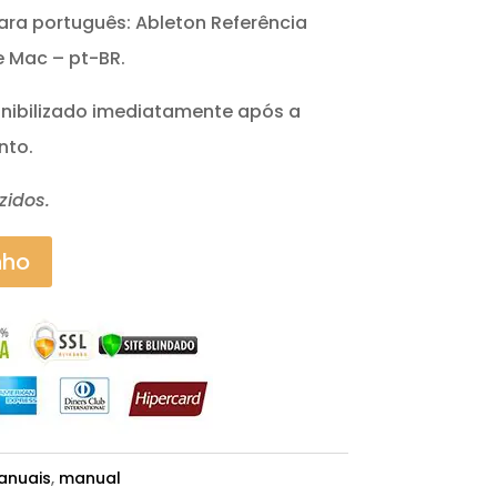
ara português: Ableton Referência
e Mac – pt-BR.
onibilizado imediatamente após a
nto.
zidos.
nho
anuais
,
manual