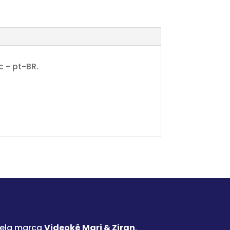
 - pt-BR.
pela marca
Videokê Mari & Ziran
.